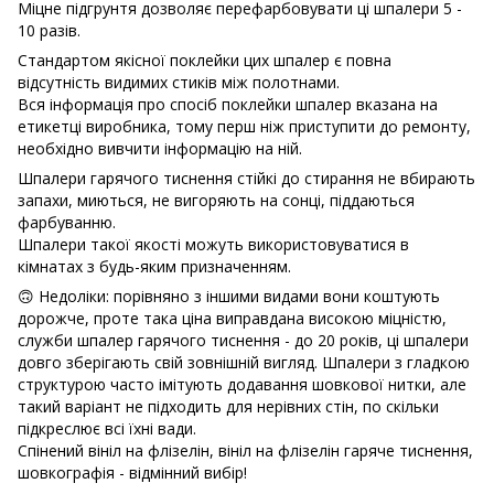
Міцне підгрунтя дозволяє перефарбовувати ці шпалери 5 -
10 разів.
Стандартом якісної поклейки цих шпалер є повна
відсутність видимих ​​стиків між полотнами.
Вся інформація про спосіб поклейки шпалер вказана на
етикетці виробника, тому перш ніж приступити до ремонту,
необхідно вивчити інформацію на ній.
Шпалери гарячого тиснення стійкі до стирання не вбирають
запахи, миються, не вигоряють на сонці, піддаються
фарбуванню.
Шпалери такої якості можуть використовуватися в
кімнатах з будь-яким призначенням.
🙃 Недоліки: порівняно з іншими видами вони коштують
дорожче, проте така ціна виправдана високою міцністю,
служби шпалер гарячого тиснення - до 20 років, ці шпалери
довго зберігають свій зовнішній вигляд. Шпалери з гладкою
структурою часто імітують додавання шовкової нитки, але
такий варіант не підходить для нерівних стін, по скільки
підкреслює всі їхні вади.
Спінений вініл на флізелін, вініл на флізелін гаряче тиснення,
шовкографія - відмінний вибір!