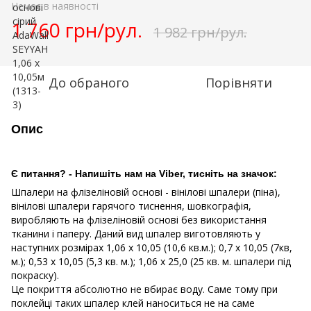
Немає в наявності
1 760 грн/рул.
1 982 грн/рул.
До обраного
Порівняти
Опис
Є питання? - Напишіть нам на Viber, тисніть на значок:
Шпалери на флізеліновій основі - вінілові шпалери (піна),
вінілові шпалери гарячого тиснення, шовкографія,
виробляють на флізеліновій основі без використання
тканини і паперу. Даний вид шпалер виготовляють у
наступних розмірах
1,06 х 10,05 (10,6 кв.м.); 0,7 х 10,05 (7кв,
м.); 0,53 х 10,05 (5,3 кв. м.); 1,06 х 25,0 (25 кв. м. шпалери під
покраску).
Це покриття абсолютно не вбирає воду. Саме тому при
поклейці таких шпалер клей наноситься не на саме