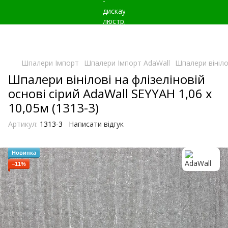
Шпалери Імпорт
Шпалери Імпорт AdaWall
Шпалери вінілов
Шпалери вінілові на флізеліновій
основі сірий AdaWall SEYYAH 1,06 х
10,05м (1313-3)
Артикул:
1313-3
Написати відгук
Новинка
−11%