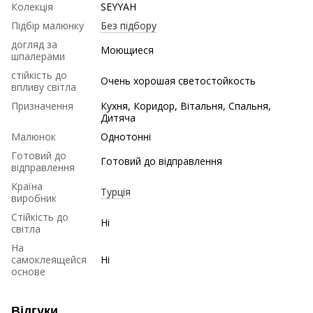
Колекція
SEYYAH
Підбір малюнку
Без підбору
догляд за
Моющиеся
шпалерами
стійкість до
Очень хорошая светостойкость
впливу світла
Призначення
Кухня, Коридор, Вітальня, Спальня,
Дитяча
Малюнок
Однотонні
Готовий до
Готовий до відправлення
відправлення
Країна
Турція
виробник
Стійкість до
Ні
світла
На
самоклеящейся
Ні
основе
Відгуки