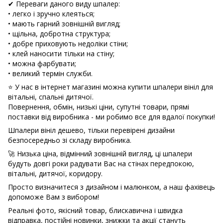
✔ Переваги даного виду шпалер:
• легко і зручно клеяться;
• мають гарний зовнішній вигляд;
• щільна, добротна структура;
• добре приховують недоліки стіни;
• клей наносити тільки на стіну;
• можна фарбувати;
• великий термін служби.
⭐ У нас в інтернет магазині можна купити шпалери вініл для
вітальні, спальні дитячої.
Повернення, обмін, низькі ціни, супутні товари, прямі
поставки від виробника - ми робимо все для вдалої покупки!
Шпалери вініл дешево, тільки перевірені дизайни
безпосередньо зі складу виробника.
🚀 Низька ціна, відмінний зовнішній вигляд, ці шпалери
будуть довгі роки радувати Вас на стінах передпокою,
вітальні, дитячої, коридору.
Просто визначитеся з дизайном і малюнком, а наш фахівець
допоможе Вам з вибором!
Реальні фото, якісний товар, блискавична і швидка
відправка, постійні новинки, знижки та акції стануть