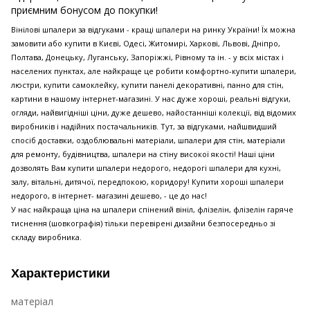
приємним бонусом до покупки!
Вінілові шпалери за відгуками - кращі шпалери на ринку України! Їх можна
замовити або купити в Києві, Одесі, Житомирі, Харкові, Львові, Дніпро,
Полтава, Донецьку, Луганську, Запоріжжі, Рівному та ін. - у всіх містах і
населених пунктах, але найкраще це робити комфортно-купити шпалери,
люстри, купити самоклейку, купити панелі декоративні, панно для стін,
картини в нашому інтернет-магазині. У нас дуже хороші, реальні відгуки,
огляди, найвигідніші ціни, дуже дешево, найостанніші колекції, від відомих
виробників і надійних постачальників. Тут, за відгуками, найшвидший
спосіб доставки, оздоблювальні матеріали, шпалери для стін, матеріали
для ремонту, будівництва, шпалери на стіну високої якості! Наші ціни
дозволять Вам купити шпалери недорого, недорогі шпалери для кухні,
залу, вітальні, дитячої, передпокою, коридору! Купити хороші шпалери
недорого, в інтернет- магазині дешево, - це до нас!
У нас найкраща ціна на шпалери спінений вініл, флізелін, флізелін гаряче
тиснення (шовкографія) тільки перевірені дизайни безпосередньо зі
складу виробника.
Характеристики
матеріал