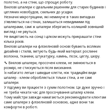
полотно, а на стіни, що спрощує роботу.
Вінілові шпалери є ідеальним рішенням для старих будинків і
цегляних новобудов, схильних до усадки.
Незначні мікротріщини, які неминуче в таких випадках
з'являються на стінах, залишаться невидимими під
шпалерами, самі ж шпалери зберігають колишній зовнішній
вигляд і не рвуться.
Не вицвітають на сонці і цілком можуть прикрашати стіни
кілька років.
Вінілові шпалери на флізеліновій основі бувають всіляких
дизайнів і стилів, імітують будь-який матеріал: рослинні
волокна, тканини, штукатурку, камінь, пісок, цеглу, шкіру.
🔧 Вінілові шпалери, просочені клеєм, не змінюються в
розмірі, не стискуються після висихання.
Їх набагато легше і швидше клеїти, ніж традиційні види
шпалер - клеєм обробляється тільки стіна, а не самі
шпалери.
У підсумку ви працюєте з сухим полотном. Це дуже зручно і
не треба чекати час для просочування шпалер клеєм.
Тому майстри завжди намагаються рекомендувати клієнтам
саме шпалери з флізеліновій основою, адже вони так
комфортні в роботі.