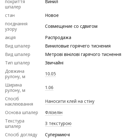
покриття
Винил
шпалер
стан
Новое
поєднання
Совмещение со сдвигом
узору
акція
Распродажа
Вид шпалер
Виниловые горячего тиснения
Вид шпалер
Метрові вінілові гарячого тиснення
Тип шпалер
Звичайні
Довжина
10.05
рулону, м
Ширина
1.06
рулону, м
Спосіб
Наносити клей на стіну
наклеювання
Основа шпалер
Флізелін
Текстура
З текстурою
шпалер
Спосіб догляду
Супермиючі