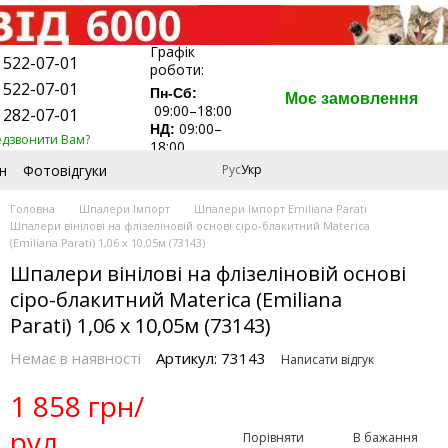
Графік
 522-07-01
роботи:
 522-07-01
Пн-Сб:
Моє замовлення
09:00–18:00
 282-07-01
09:00–
НД:
едзвонити Вам?
18:00
н
Фотовідгуки
Рус
Укр
Головна
Шпалери Імпорт
Шпалери Імпорт Emiliana Parati
Шпалери вінілові на флізеліновій основі сіро-блакитний Materica
(Emiliana Parati) 1,06 х 10,05м (73143)
Шпалери вінілові на флізеліновій основі
сіро-блакитний Materica (Emiliana
Parati) 1,06 х 10,05м (73143)
Немає в наявності
Артикул: 73143
Написати відгук
1 858 грн/
рул.
Порівняти
В бажання