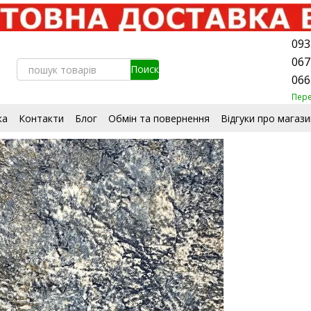
093
067
066
Пер
ка
Контакти
Блог
Обмін та повернення
Відгуки про магази
стувача
Сертифікати