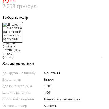
2 058 грн/рул.
Виберіть колір
Характеристики
Декорування виробу
Однотонні
Вид шпалер
Імпорт
Довжина рулону, м
10.05
Ширина рулону, м
1.06
Спосіб наклеювання
Наносити клей на стіну
Основа шпалер
Флізелін