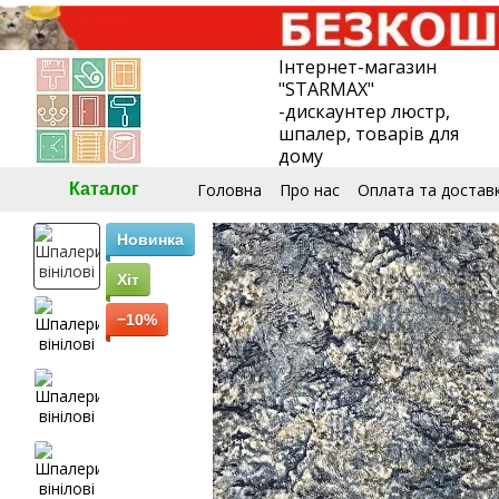
Перейти до основного контенту
Інтернет-магазин
"STARMAX"
-дискаунтер люстр,
шпалер, товарів для
дому
Головна
Про нас
Оплата та достав
Каталог
🧮Калькулятор шпалер
Угода кори
Новинка
Хіт
−10%