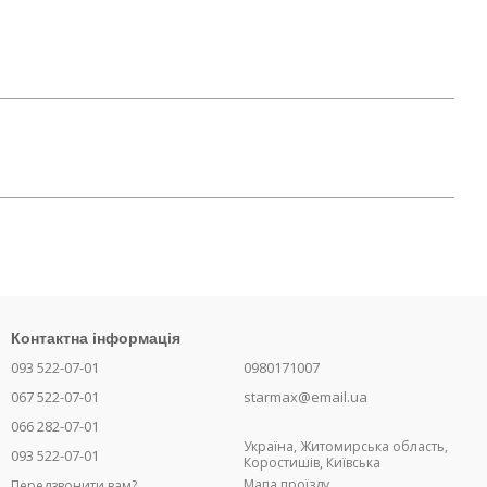
Контактна інформація
093 522-07-01
0980171007
067 522-07-01
starmax@email.ua
066 282-07-01
Україна, Житомирська область,
093 522-07-01
Коростишів, Київська
Мапа проїзду
Передзвонити вам?