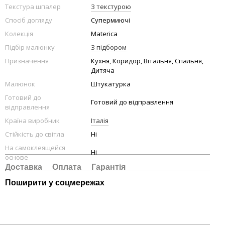
Текстура шпалер
З текстурою
Спосіб догляду
Супермиючі
Колекція
Materica
Підбір малюнку
З підбором
Призначення
Кухня, Коридор, Вітальня, Спальня,
Дитяча
Малюнок
Штукатурка
Готовий до
Готовий до відправлення
відправлення
Країна виробник
Італія
Стійкість до світла
Ні
На самоклеящейся
Ні
основе
Доставка
Оплата
Гарантія
Поширити у соцмережах