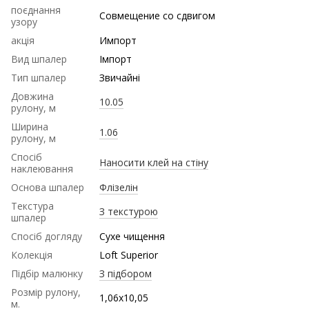
поєднання
Совмещение со сдвигом
узору
акція
Импорт
Вид шпалер
Імпорт
Тип шпалер
Звичайні
Довжина
10.05
рулону, м
Ширина
1.06
рулону, м
Спосіб
Наносити клей на стіну
наклеювання
Основа шпалер
Флізелін
Текстура
З текстурою
шпалер
Спосіб догляду
Сухе чищення
Колекція
Loft Superior
Підбір малюнку
З підбором
Розмір рулону,
1,06х10,05
м.