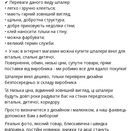
✔ Переваги даного виду шпалер:
• легко і зручно клеяться;
• мають гарний зовнішній вигляд;
• щільна, добротна структура;
• добре приховують недоліки стіни;
• клей наносити тільки на стіну;
• можна фарбувати;
• великий термін служби.
⭐ У нас в інтернет магазині можна купити шпалери вініл для
вітальні, спальні дитячої.
Повернення, обмін, низькі ціни, супутні товари, прямі
поставки від виробника - ми робимо все для вдалої покупки!
Шпалери вініл дешево, тільки перевірені дизайни
безпосередньо зі складу виробника.
🚀 Низька ціна, відмінний зовнішній вигляд, ці шпалери
будуть довгі роки радувати Вас на стінах передпокою,
вітальні, дитячої, коридору.
Просто визначитеся з дизайном і малюнком, а наш фахівець
допоможе Вам з вибором!
Реальні фото, якісний товар, блискавична і швидка
відправка, постійні новинки, знижки та акції стануть