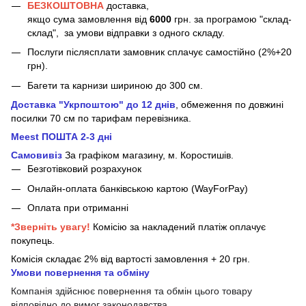
БЕЗКОШТОВНА
доставка,
якщо сума замовлення від
6000
грн. за програмою "склад-
склад", за умови відправки з одного складу.
Послуги післясплати замовник сплачує самостійно (2%+20
грн).
Багети та карнизи шириною до 300 см.
Доставка "Укрпоштою" до 12 днів
, обмеження по довжині
посилки 70 см
по тарифам перевізника.
Meest ПОШТА 2-3 дні
Самовивіз
За графіком магазину, м.
Коростишів.
Безготівковий розрахунок
Онлайн-оплата банківською картою (WayForPay)
Оплата при отриманні
*Зверніть увагу!
Комісію за накладений платіж оплачує
покупець.
Комісія складає 2% від вартості замовлення + 20 грн.
Умови повернення та обміну
Компанія здійснює повернення та обмін цього товару
відповідно до вимог законодавства.