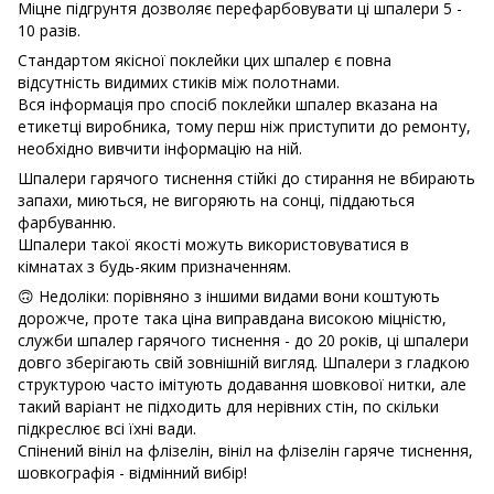
Міцне підгрунтя дозволяє перефарбовувати ці шпалери 5 -
10 разів.
Стандартом якісної поклейки цих шпалер є повна
відсутність видимих ​​стиків між полотнами.
Вся інформація про спосіб поклейки шпалер вказана на
етикетці виробника, тому перш ніж приступити до ремонту,
необхідно вивчити інформацію на ній.
Шпалери гарячого тиснення стійкі до стирання не вбирають
запахи, миються, не вигоряють на сонці, піддаються
фарбуванню.
Шпалери такої якості можуть використовуватися в
кімнатах з будь-яким призначенням.
🙃 Недоліки: порівняно з іншими видами вони коштують
дорожче, проте така ціна виправдана високою міцністю,
служби шпалер гарячого тиснення - до 20 років, ці шпалери
довго зберігають свій зовнішній вигляд. Шпалери з гладкою
структурою часто імітують додавання шовкової нитки, але
такий варіант не підходить для нерівних стін, по скільки
підкреслює всі їхні вади.
Спінений вініл на флізелін, вініл на флізелін гаряче тиснення,
шовкографія - відмінний вибір!