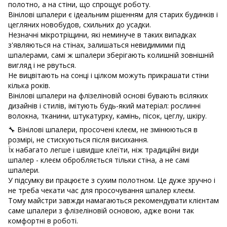
полотно, а на стіни, що спрощує роботу.
Вінілові шпалери є ідеальним рішенням для старих будинків і
цегляних новобудов, схильних до усадки.
Незначні мікротріщини, які неминуче в таких випадках
з'являються на стінах, залишаться невидимими під
шпалерами, самі ж шпалери зберігають колишній зовнішній
вигляд і не рвуться.
Не вицвітають на сонці і цілком можуть прикрашати стіни
кілька років.
Вінілові шпалери на флізеліновій основі бувають всіляких
дизайнів і стилів, імітують будь-який матеріал: рослинні
волокна, тканини, штукатурку, камінь, пісок, цеглу, шкіру.
🔧 Вінілові шпалери, просочені клеєм, не змінюються в
розмірі, не стискуються після висихання.
Їх набагато легше і швидше клеїти, ніж традиційні види
шпалер - клеєм обробляється тільки стіна, а не самі
шпалери.
У підсумку ви працюєте з сухим полотном. Це дуже зручно і
не треба чекати час для просочування шпалер клеєм.
Тому майстри завжди намагаються рекомендувати клієнтам
саме шпалери з флізеліновій основою, адже вони так
комфортні в роботі.