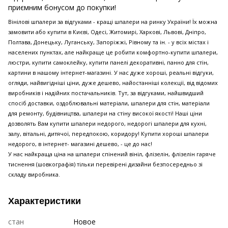
приємним бонусом до покупки!
Вінілові шпалери за відгуками - кращі шпалери на ринку України! Їх можна
замовити або купити в Києві, Одесі, Житомирі, Харкові, Львові, Дніпро,
Полтава, Донецьку, Луганську, Запоріжжі, Рівному та ін. - у всіх містах і
населених пунктах, але найкраще це робити комфортно-купити шпалери,
люстри, купити самоклейку, купити панелі декоративні, панно для стін,
картини в нашому інтернет-магазині. У нас дуже хороші, реальні відгуки,
огляди, найвигідніші ціни, дуже дешево, найостанніші колекції, від відомих
виробників і надійних постачальників. Тут, за відгуками, найшвидший
спосіб доставки, оздоблювальні матеріали, шпалери для стін, матеріали
для ремонту, будівництва, шпалери на стіну високої якості! Наші ціни
дозволять Вам купити шпалери недорого, недорогі шпалери для кухні,
залу, вітальні, дитячої, передпокою, коридору! Купити хороші шпалери
недорого, в інтернет- магазині дешево, - це до нас!
У нас найкраща ціна на шпалери спінений вініл, флізелін, флізелін гаряче
тиснення (шовкографія) тільки перевірені дизайни безпосередньо зі
складу виробника.
Характеристики
стан
Новое