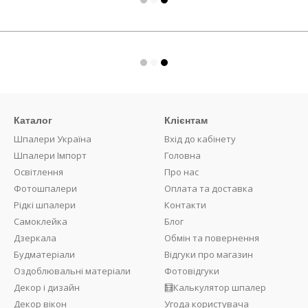
Каталог
Клієнтам
Шпалери Україна
Вхід до кабінету
Шпалери Імпорт
Головна
Освітлення
Про нас
Фотошпалери
Оплата та доставка
Рідкі шпалери
Контакти
Самоклейка
Блог
Дзеркала
Обмін та повернення
Будматеріали
Відгуки про магазин
Оздоблювальні матеріали
Фотовідгуки
Декор і дизайн
🧮Калькулятор шпалер
Декор вікон
Угода користувача