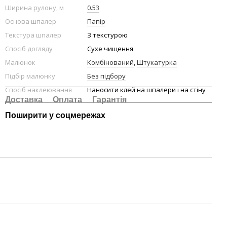
Ширина рулону, м
0.53
Основа шпалер
Папір
Текстура шпалер
З текстурою
Спосіб догляду
Сухе чищення
Малюнок
Комбінований
,
Штукатурка
Підбір малюнку
Без підбору
Спосіб наклеювання
Наносити клей на шпалери і на стіну
Доставка
Оплата
Гарантія
Поширити у соцмережах