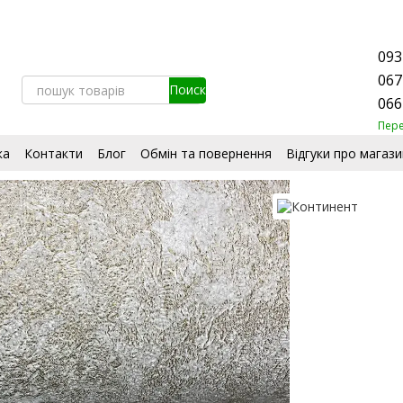
093
067
066
Пер
ка
Контакти
Блог
Обмін та повернення
Відгуки про магази
стувача
Сертифікати