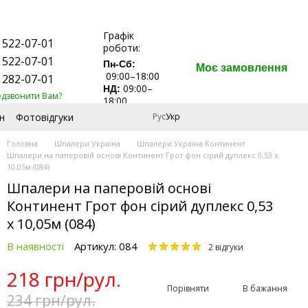
Графік
 522-07-01
роботи:
 522-07-01
Пн-Сб:
Моє замовлення
09:00–18:00
 282-07-01
09:00–
НД:
едзвонити Вам?
18:00
н
Фотовідгуки
Рус
Укр
Головна
Шпалери Україна
Шпалери Україна Континент
Шпалери на паперовій основі Континент Грот фон сірий дуплекс 0,53 х
10,05м (084)
Шпалери на паперовій основі
Континент Грот фон сірий дуплекс 0,53
х 10,05м (084)
В наявності
Артикул: 084
2 відгуки
218 грн/рул.
Порівняти
В бажання
234 грн/рул.