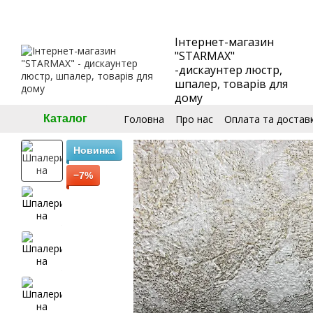
Перейти до основного контенту
Інтернет-магазин
"STARMAX"
-дискаунтер люстр,
шпалер, товарів для
дому
Головна
Про нас
Оплата та достав
Каталог
🧮Калькулятор шпалер
Угода кори
Новинка
−7%